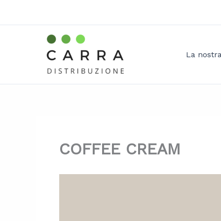
Vai
al
contenuto
La nostr
COFFEE CREAM